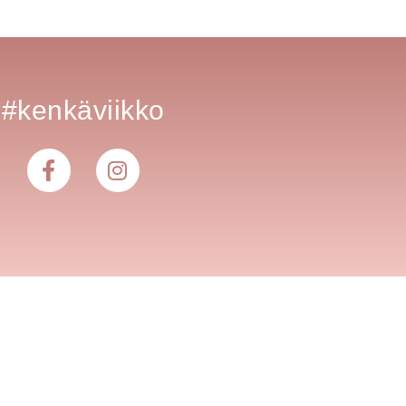
#kenkäviikko