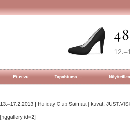
4
12.–
Etusivu
Tapahtuma
Näytteillea
13.–17.2.2013 | Holiday Club Saimaa | kuvat: JUST:VI
[nggallery id=2]